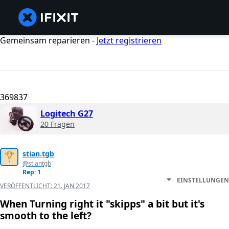
Gemeinsam reparieren -
Jetzt registrieren
369837
Logitech G27
20 Fragen
stian.tgb
@stiantgb
Rep: 1
EINSTELLUNGEN
VERÖFFENTLICHT:
21. JAN 2017
When Turning right it "skipps" a bit but it's
smooth to the left?