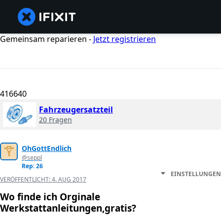
Gemeinsam reparieren -
Jetzt registrieren
416640
Fahrzeugersatzteil
20 Fragen
OhGottEndlich
@seppl
Rep: 26
EINSTELLUNGEN
VERÖFFENTLICHT:
4. AUG 2017
Wo finde ich Orginale
Werkstattanleitungen,gratis?