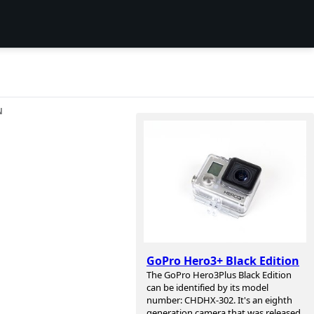
N
GoPro Hero3+ Black Edition
The GoPro Hero3Plus Black Edition
can be identified by its model
number: CHDHX-302. It's an eighth
generation camera that was released