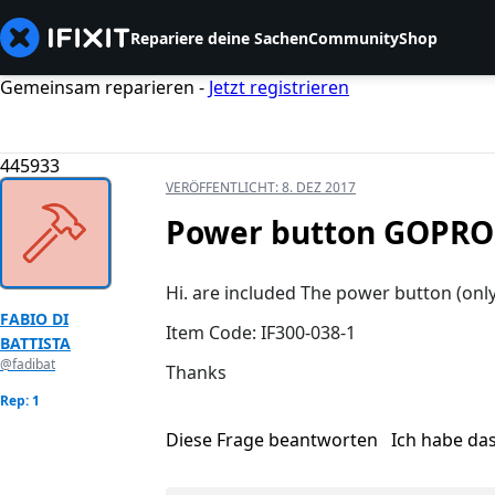
Repariere deine Sachen
Community
Shop
Gemeinsam reparieren -
Jetzt registrieren
445933
VERÖFFENTLICHT:
8. DEZ 2017
Power button GOPRO
Hi. are included The power button (only
FABIO DI
Item Code: IF300-038-1
BATTISTA
@fadibat
Thanks
Rep: 1
Diese Frage beantworten
Ich habe da