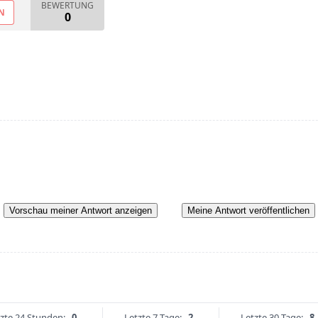
BEWERTUNG
N
0
Vorschau meiner Antwort anzeigen
Meine Antwort veröffentlichen
zte 24 Stunden:
0
Letzte 7 Tage:
2
Letzte 30 Tage:
8