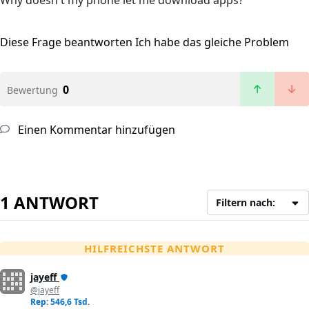
Why doesn't my phone let me download apps?
Diese Frage beantworten
Ich habe das gleiche Problem
0
Bewertung
Einen Kommentar hinzufügen
1 ANTWORT
Filtern nach:
HILFREICHSTE ANTWORT
jayeff
@jayeff
Rep: 546,6 Tsd.