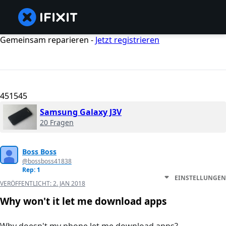
Gemeinsam reparieren -
Jetzt registrieren
451545
Samsung Galaxy J3V
20 Fragen
Boss Boss
@bossboss41838
Rep: 1
EINSTELLUNGEN
VERÖFFENTLICHT:
2. JAN 2018
Why won't it let me download apps