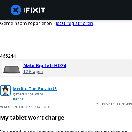
Gemeinsam reparieren -
Jetzt registrieren
466244
Nabi Big Tab HD24
12 Fragen
Merlin _The_Potato15
@merlin_the_wzrd
Rep: 1
EINSTELLUNGEN
VERÖFFENTLICHT:
1. MÄR 2018
My tablet won't charge