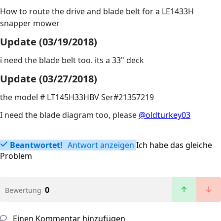
How to route the drive and blade belt for a LE1433H
snapper mower
Update (03/19/2018)
i need the blade belt too. its a 33" deck
Update (03/27/2018)
the model # LT145H33HBV Ser#21357219
I need the blade diagram too, please
@oldturkey03
Beantwortet!
Antwort anzeigen
Ich habe das gleiche
Problem
0
Bewertung
Einen Kommentar hinzufügen