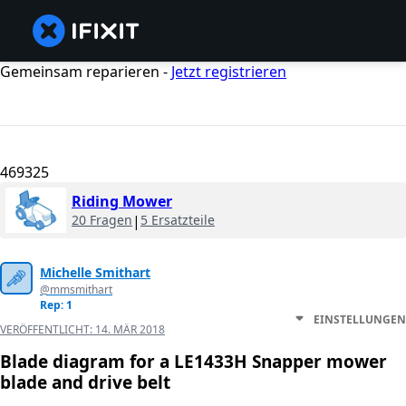
Gemeinsam reparieren -
Jetzt registrieren
469325
Riding Mower
20 Fragen
|
5 Ersatzteile
Michelle Smithart
@mmsmithart
Rep: 1
EINSTELLUNGEN
VERÖFFENTLICHT:
14. MÄR 2018
Blade diagram for a LE1433H Snapper mower
blade and drive belt