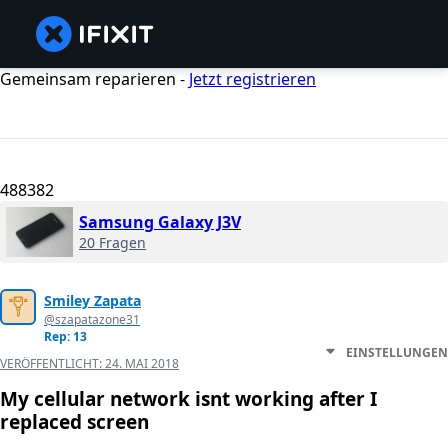
Gemeinsam reparieren -
Jetzt registrieren
488382
Samsung Galaxy J3V
20 Fragen
Smiley Zapata
@szapatazone31
Rep: 13
EINSTELLUNGEN
VERÖFFENTLICHT:
24. MAI 2018
My cellular network isnt working after I
replaced screen