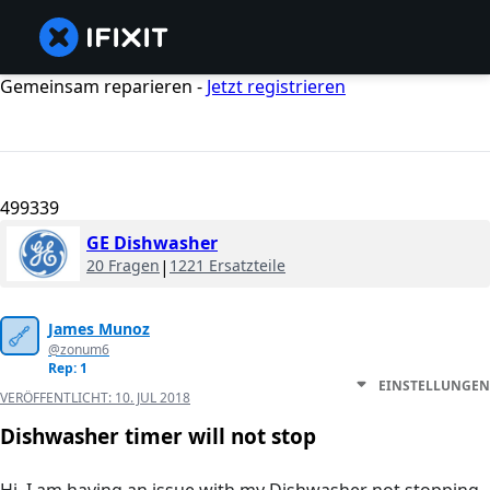
Gemeinsam reparieren -
Jetzt registrieren
499339
GE Dishwasher
20 Fragen
|
1221 Ersatzteile
James Munoz
@zonum6
Rep: 1
EINSTELLUNGEN
VERÖFFENTLICHT:
10. JUL 2018
Dishwasher timer will not stop