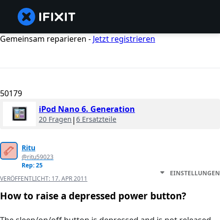
Gemeinsam reparieren -
Jetzt registrieren
50179
iPod Nano 6. Generation
20 Fragen
|
6 Ersatzteile
Ritu
@ritu59023
Rep: 25
EINSTELLUNGEN
VERÖFFENTLICHT:
17. APR 2011
How to raise a depressed power button?