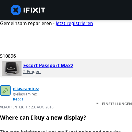
Gemeinsam reparieren -
Jetzt registrieren
510896
Escort Passport Max2
2 Fragen
elias.ramirez
@eliasramirez
Rep: 1
EINSTELLUNGEN
VERÖFFENTLICHT:
23. AUG 2018
Where can I buy a new display?