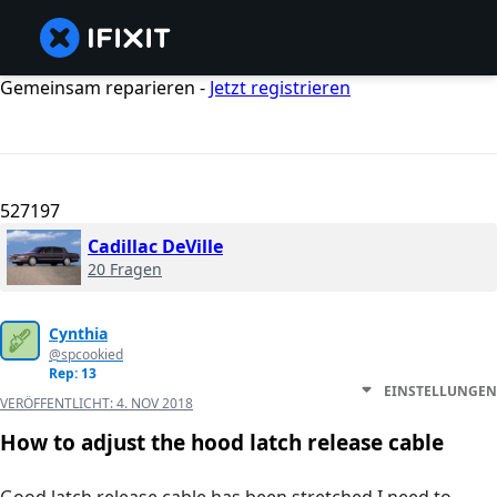
Gemeinsam reparieren -
Jetzt registrieren
527197
Cadillac DeVille
20 Fragen
Cynthia
@spcookied
Rep: 13
EINSTELLUNGEN
VERÖFFENTLICHT:
4. NOV 2018
How to adjust the hood latch release cable