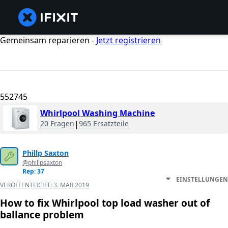
Gemeinsam reparieren -
Jetzt registrieren
552745
Whirlpool Washing Machine
20 Fragen
|
965 Ersatzteile
Phillp Saxton
@phillpsaxton
Rep: 37
EINSTELLUNGEN
VERÖFFENTLICHT:
3. MÄR 2019
How to fix Whirlpool top load washer out of
ballance problem