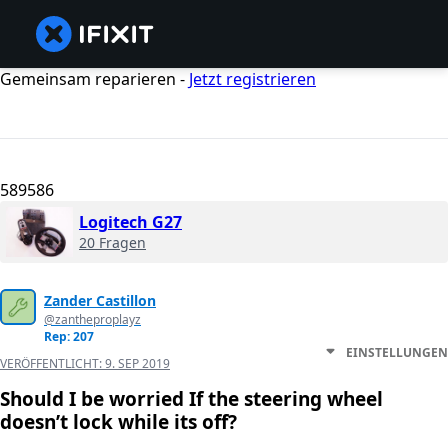
Gemeinsam reparieren -
Jetzt registrieren
589586
Logitech G27
20 Fragen
Zander Castillon
@zantheproplayz
Rep: 207
EINSTELLUNGEN
VERÖFFENTLICHT:
9. SEP 2019
Should I be worried If the steering wheel
doesn’t lock while its off?