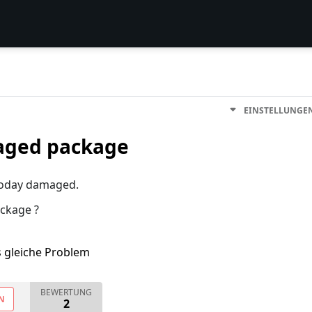
EINSTELLUNGE
aged package
today damaged.
ackage ?
s gleiche Problem
BEWERTUNG
N
2