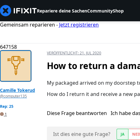
Repariere deine Sachen
Community
Shop
Gemeinsam reparieren -
Jetzt registrieren
647158
VERÖFFENTLICHT:
21. JUL 2020
How to return a dam
My packaged arrived on my doorstep 
Camille Tokerud
How do I return it and receive a new p
@computer135
Rep: 25
Diese Frage beantworten
Ich habe da
1
Ist dies eine gute Frage?
JA
NEI