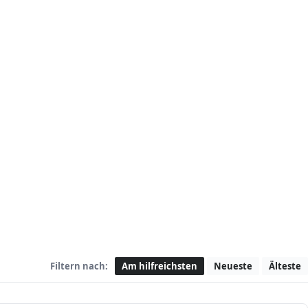
Filtern nach:
Am hilfreichsten
Neueste
Älteste