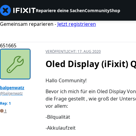
Repariere deine Sachen
Community
Shop
Gemeinsam reparieren -
Jetzt registrieren
651665
VERÖFFENTLICHT:
17. AUG 2020
Oled Display (iFixit) 
Hallo Community!
balgenwatz
Bevor ich mich für ein Oled Display Von 
@balgenwatz
die Frage gestellt , wie groß der Unter
Rep: 1
vor allem:
1
-Bilqualität
-Akkulaufzeit