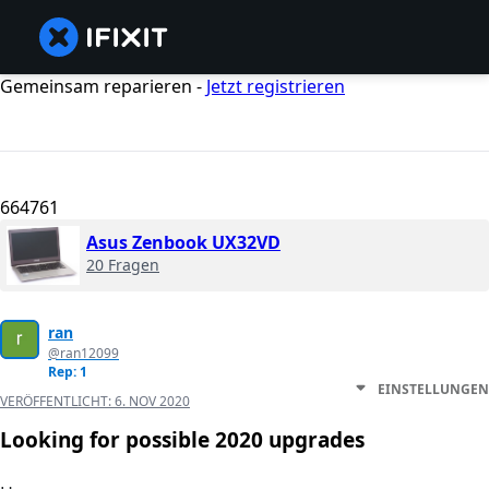
Gemeinsam reparieren -
Jetzt registrieren
664761
Asus Zenbook UX32VD
20 Fragen
ran
@ran12099
Rep: 1
EINSTELLUNGEN
VERÖFFENTLICHT:
6. NOV 2020
Looking for possible 2020 upgrades