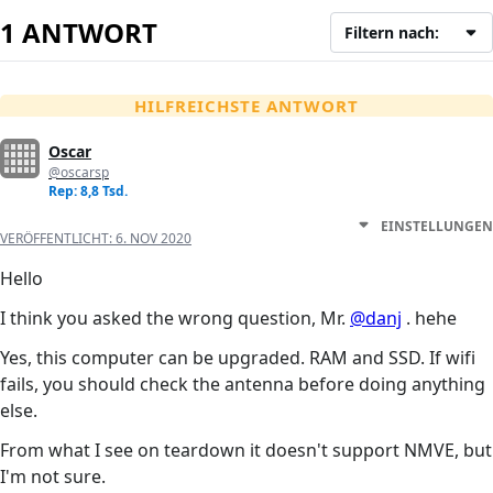
1 ANTWORT
Filtern nach:
HILFREICHSTE ANTWORT
Oscar
@oscarsp
Rep: 8,8 Tsd.
EINSTELLUNGEN
VERÖFFENTLICHT:
6. NOV 2020
Hello
I think you asked the wrong question, Mr.
@danj
. hehe
Yes, this computer can be upgraded. RAM and SSD. If wifi
fails, you should check the antenna before doing anything
else.
From what I see on teardown it doesn't support NMVE, but
I'm not sure.