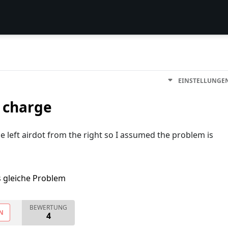
EINSTELLUNGE
t charge
e left airdot from the right so I assumed the problem is
s gleiche Problem
BEWERTUNG
N
4