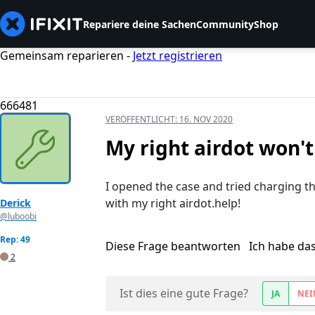
Repariere deine Sachen
Community
Shop
Gemeinsam reparieren -
Jetzt registrieren
666481
VERÖFFENTLICHT:
16. NOV 2020
My right airdot won'
I opened the case and tried charging th
with my right airdot.help!
Derick
@luboobi
Rep: 49
Diese Frage beantworten
Ich habe da
2
Ist dies eine gute Frage?
JA
NEI