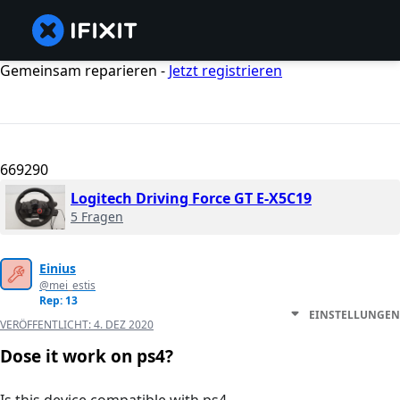
Gemeinsam reparieren -
Jetzt registrieren
669290
Logitech Driving Force GT E-X5C19
5 Fragen
Einius
@mei_estis
Rep: 13
EINSTELLUNGEN
VERÖFFENTLICHT:
4. DEZ 2020
Dose it work on ps4?