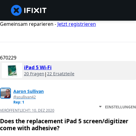
Gemeinsam reparieren -
Jetzt registrieren
670229
iPad 5 Wi-Fi
20 Fragen
|
22 Ersatzteile
Aaron Sullivan
@asullivan42
Rep: 1
EINSTELLUNGEN
VERÖFFENTLICHT:
10. DEZ 2020
Does the replacement iPad 5 screen/digitizer
come with adhesive?