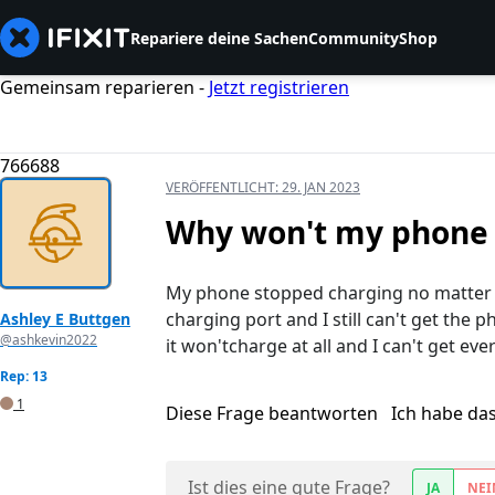
Repariere deine Sachen
Community
Shop
Gemeinsam reparieren -
Jetzt registrieren
766688
VERÖFFENTLICHT:
29. JAN 2023
Why won't my phone
My phone stopped charging no matter w
charging port and I still can't get the 
Ashley E Buttgen
@ashkevin2022
it won'tcharge at all and I can't get ev
Rep: 13
1
Diese Frage beantworten
Ich habe da
Ist dies eine gute Frage?
JA
NEI