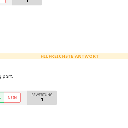
1
HILFREICHSTE ANTWORT
 port.
BEWERTUNG
A
NEIN
1