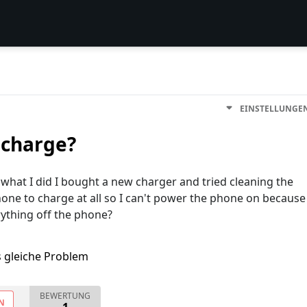
EINSTELLUNGE
 charge?
hat I did I bought a new charger and tried cleaning the
phone to charge at all so I can't power the phone on because
erything off the phone?
s gleiche Problem
BEWERTUNG
N