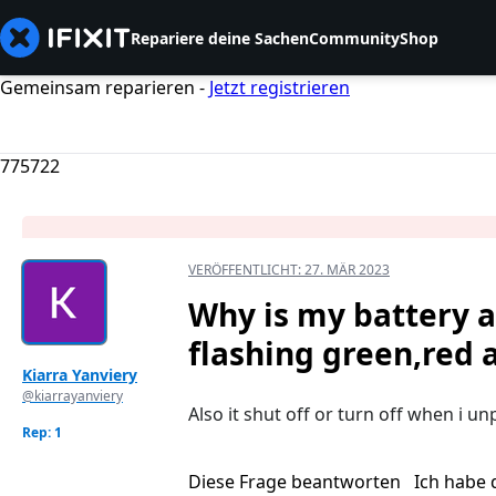
Repariere deine Sachen
Community
Shop
Gemeinsam reparieren -
Jetzt registrieren
775722
VERÖFFENTLICHT:
27. MÄR 2023
Why is my battery a
flashing green,red 
Kiarra Yanviery
@kiarrayanviery
Also it shut off or turn off when i un
Rep: 1
Diese Frage beantworten
Ich habe 