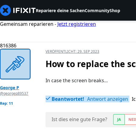
Repariere deine Sachen
Community
Shop
Gemeinsam reparieren -
Jetzt registrieren
816386
VERÖFFENTLICHT:
29. SEP 2023
How to replace the s
In case the screen breaks...
George P
@georgep89537
Beantwortet!
Antwort anzeigen
I
Rep: 11
Ist dies eine gute Frage?
JA
NEI