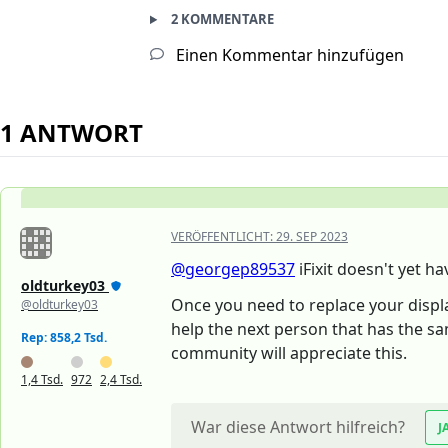
2 KOMMENTARE
Einen Kommentar hinzufügen
1 ANTWORT
VERÖFFENTLICHT:
29. SEP 2023
@georgep89537
iFixit doesn't yet h
oldturkey03
Once you need to replace your display,
@oldturkey03
help the next person that has the sa
Rep: 858,2 Tsd.
community will appreciate this.
1,4 Tsd.
972
2,4 Tsd.
War diese Antwort hilfreich?
J