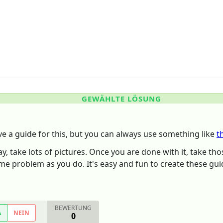
GEWÄHLTE LÖSUNG
ave a guide for this, but you can always use something like
t
 take lots of pictures. Once you are done with it, take those
me problem as you do. It's easy and fun to create these gu
BEWERTUNG
A
NEIN
0