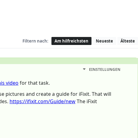
Filtern nach:
Am hilfreichsten
Neueste
Älteste
EINSTELLUNGEN
his video
for that task.
 pictures and create a guide for iFixit. That will
ides.
https://ifixit.com/Guide/new
The iFixit