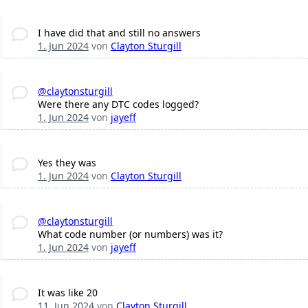
I have did that and still no answers
1. Jun 2024
von
Clayton Sturgill
@claytonsturgill
Were there any DTC codes logged?
1. Jun 2024
von
jayeff
Yes they was
1. Jun 2024
von
Clayton Sturgill
@claytonsturgill
What code number (or numbers) was it?
1. Jun 2024
von
jayeff
It was like 20
11. Jun 2024
von
Clayton Sturgill