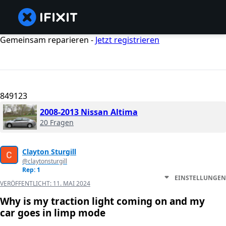
Gemeinsam reparieren -
Jetzt registrieren
849123
2008-2013 Nissan Altima
20 Fragen
Clayton Sturgill
@claytonsturgill
Rep: 1
EINSTELLUNGEN
VERÖFFENTLICHT:
11. MAI 2024
Why is my traction light coming on and my
car goes in limp mode