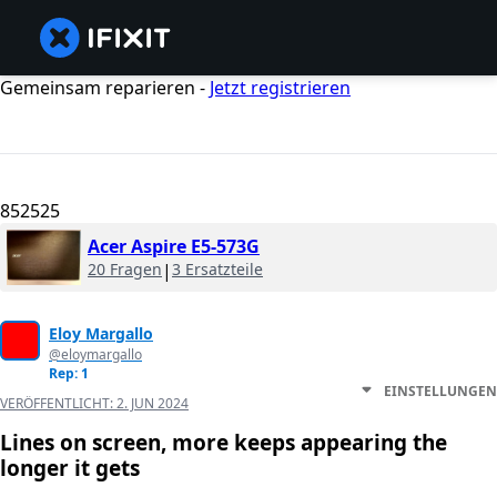
Gemeinsam reparieren -
Jetzt registrieren
852525
Acer Aspire E5-573G
20 Fragen
|
3 Ersatzteile
Eloy Margallo
@eloymargallo
Rep: 1
EINSTELLUNGEN
VERÖFFENTLICHT:
2. JUN 2024
Lines on screen, more keeps appearing the
longer it gets