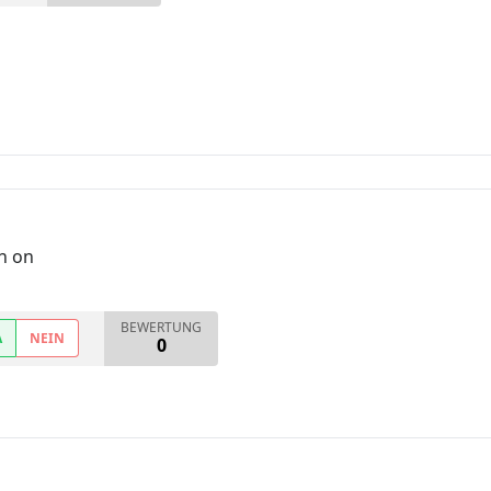
rn on
BEWERTUNG
A
NEIN
0