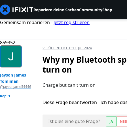
Repariere deine Sachen
Community
Shop
Gemeinsam reparieren -
Jetzt registrieren
859352
VERÖFFENTLICHT:
13. JUL 2024
Why my Bluetooth sp
turn on
Jayson James
Tomiman
Charge but can't turn on
@jaysonjame54446
Rep: 1
Diese Frage beantworten
Ich habe da
Ist dies eine gute Frage?
JA
NEI