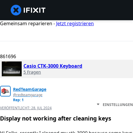
Gemeinsam reparieren -
Jetzt registrieren
861696
Casio CTK-3000 Keyboard
5 Fragen
RedTeamGarage
@redteamgarage
Rep: 1
EINSTELLUNGEN
VERÖFFENTLICHT:
28. JUL 2024
Display not working after cleaning keys