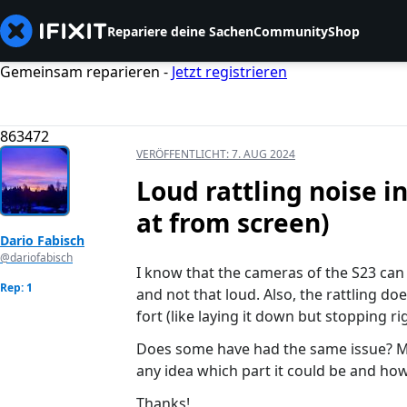
Repariere deine Sachen
Community
Shop
Gemeinsam reparieren -
Jetzt registrieren
863472
VERÖFFENTLICHT:
7. AUG 2024
Loud rattling noise i
at from screen)
Dario Fabisch
@dariofabisch
I know that the cameras of the S23 can r
Rep: 1
and not that loud. Also, the rattling do
fort (like laying it down but stopping r
Does some have had the same issue? M
any idea which part it could be and how 
Thanks!