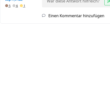
War diese Antwort hilfreich?
J
5
6
1
Einen Kommentar hinzufügen