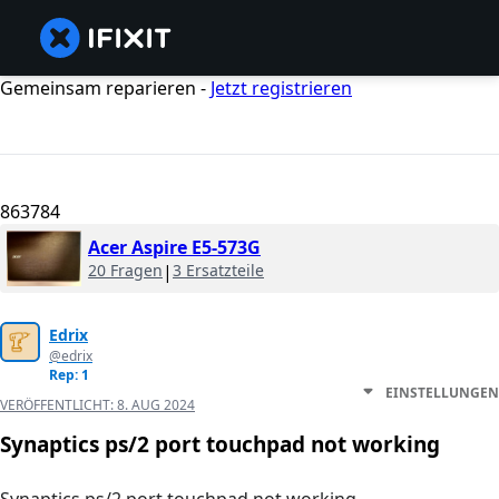
Gemeinsam reparieren -
Jetzt registrieren
863784
Acer Aspire E5-573G
20 Fragen
|
3 Ersatzteile
Edrix
@edrix
Rep: 1
EINSTELLUNGEN
VERÖFFENTLICHT:
8. AUG 2024
Synaptics ps/2 port touchpad not working