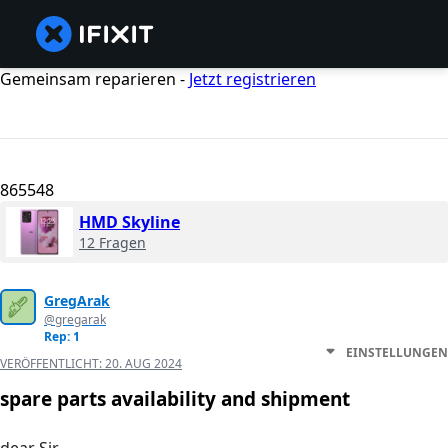
Gemeinsam reparieren -
Jetzt registrieren
865548
HMD Skyline
12 Fragen
GregArak
@gregarak
Rep: 1
EINSTELLUNGEN
VERÖFFENTLICHT:
20. AUG 2024
spare parts availability and shipment