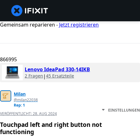
Gemeinsam reparieren -
Jetzt registrieren
866995
Lenovo IdeaPad 330-14IKB
2 Fragen
|
45 Ersatzteile
Milan
@milan22038
Rep: 1
EINSTELLUNGEN
VERÖFFENTLICHT:
28. AUG 2024
Touchpad left and right button not
functioning