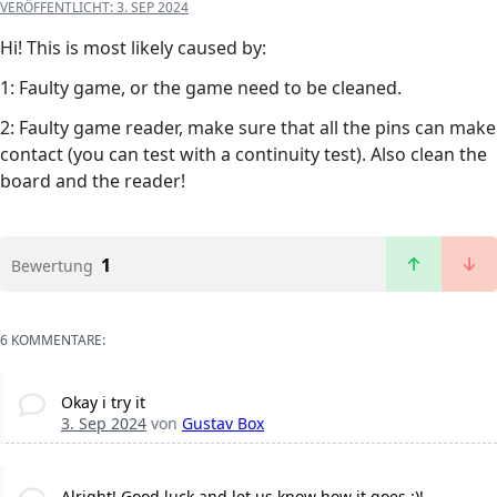
VERÖFFENTLICHT:
3. SEP 2024
Hi! This is most likely caused by:
1: Faulty game, or the game need to be cleaned.
2: Faulty game reader, make sure that all the pins can make
contact (you can test with a continuity test). Also clean the
board and the reader!
1
Bewertung
6 KOMMENTARE:
Okay i try it
3. Sep 2024
von
Gustav Box
Alright! Good luck and let us know how it goes :)!