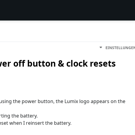
EINSTELLUNGE
er off button & clock resets
sing the power button, the Lumix logo appears on the
rting the battery.
eset when I reinsert the battery.