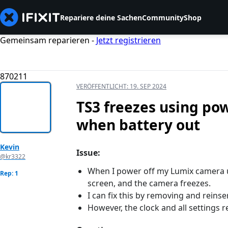
Repariere deine Sachen
Community
Shop
Gemeinsam reparieren -
Jetzt registrieren
870211
VERÖFFENTLICHT:
19. SEP 2024
TS3 freezes using pow
when battery out
Kevin
Issue:
@kr3322
When I power off my Lumix camera u
Rep: 1
screen, and the camera freezes.
I can fix this by removing and reinse
However, the clock and all settings r