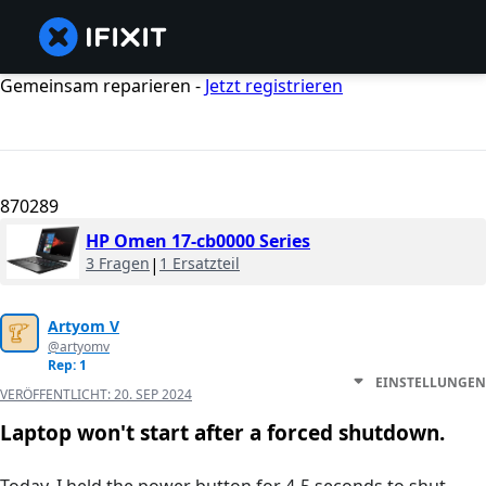
Gemeinsam reparieren -
Jetzt registrieren
870289
HP Omen 17-cb0000 Series
3 Fragen
|
1 Ersatzteil
Artyom V
@artyomv
Rep: 1
EINSTELLUNGEN
VERÖFFENTLICHT:
20. SEP 2024
Laptop won't start after a forced shutdown.