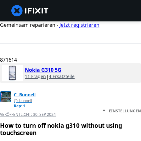
Gemeinsam reparieren -
Jetzt registrieren
871614
Nokia G310 5G
11 Fragen
|
4 Ersatzteile
C .Bunnell
@cbunnell
Rep: 1
EINSTELLUNGEN
VERÖFFENTLICHT:
30. SEP 2024
How to turn off nokia g310 without using
touchscreen