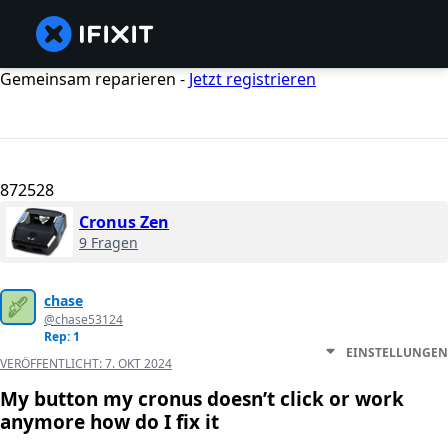
Gemeinsam reparieren -
Jetzt registrieren
872528
Cronus Zen
9 Fragen
chase
@chase53124
Rep: 1
EINSTELLUNGEN
VERÖFFENTLICHT:
7. OKT 2024
My button my cronus doesn’t click or work
anymore how do I fix it