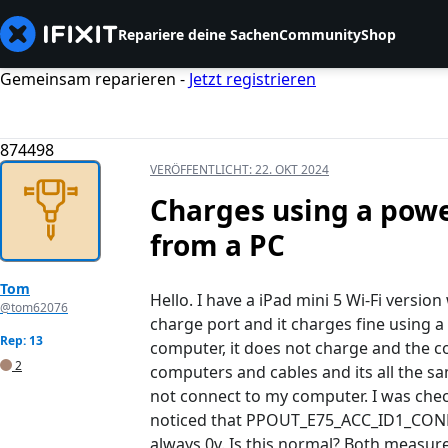
Repariere deine Sachen
Community
Shop
Gemeinsam reparieren -
Jetzt registrieren
874498
VERÖFFENTLICHT:
22. OKT 2024
Charges using a powe
from a PC
Tom
Hello. I have a iPad mini 5 Wi-Fi versi
@tom62076
charge port and it charges fine using a
Rep: 13
computer, it does not charge and the co
2
computers and cables and its all the s
not connect to my computer. I was che
noticed that PPOUT_E75_ACC_ID1_CONN
always 0v. Is this normal? Both measure