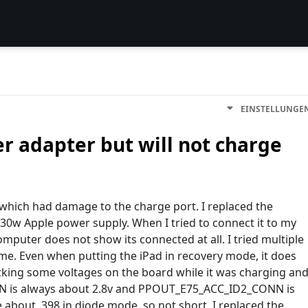
EINSTELLUNGE
r adapter but will not charge
on which had damage to the charge port. I replaced the
 30w Apple power supply. When I tried to connect it to my
mputer does not show its connected at all. I tried multiple
ame. Even when putting the iPad in recovery mode, it does
cking some voltages on the board while it was charging an
 is always about 2.8v and PPOUT_E75_ACC_ID2_CONN is
 about .398 in diode mode, so not short. I replaced the