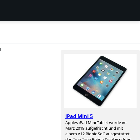
N
iPad Mini 5
Apples iPad Mini Tablet wurde im
d
März 2019 aufgefrischt und mit
einem A12 Bionic SoC ausgestattet,
das True Tone Retina Display erfuhr