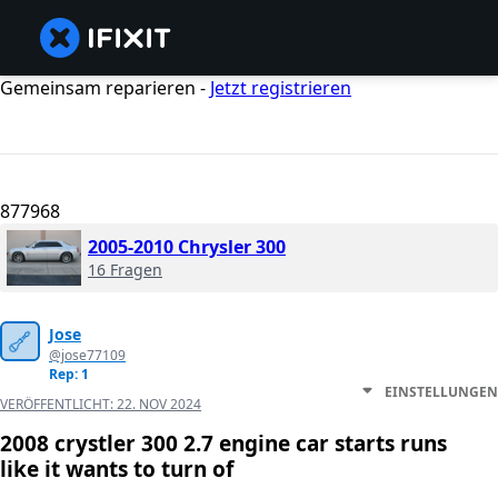
Gemeinsam reparieren -
Jetzt registrieren
877968
2005-2010 Chrysler 300
16 Fragen
Jose
@jose77109
Rep: 1
EINSTELLUNGEN
VERÖFFENTLICHT:
22. NOV 2024
2008 crystler 300 2.7 engine car starts runs
like it wants to turn of