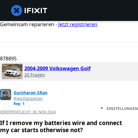
Gemeinsam reparieren -
Jetzt registrieren
878895
2004-2009 Volkswagen Golf
20 Fragen
Gursharan SRan
@gursharansran
Rep: 1
EINSTELLUNGEN
VERÖFFENTLICHT:
30. NOV 2024
If I remove my batteries wire and connect
my car starts otherwise not?