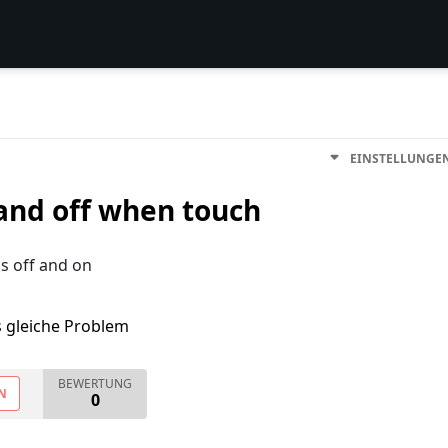
EINSTELLUNGE
and off when touch
s off and on
s gleiche Problem
BEWERTUNG
N
0