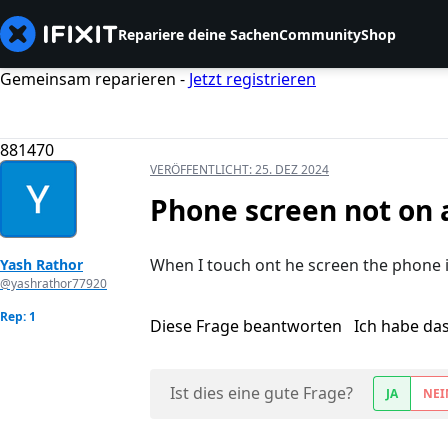
Repariere deine Sachen
Community
Shop
Gemeinsam reparieren -
Jetzt registrieren
881470
VERÖFFENTLICHT:
25. DEZ 2024
Phone screen not on 
When I touch ont he screen the phone i
Yash Rathor
@yashrathor77920
Rep: 1
Diese Frage beantworten
Ich habe da
Ist dies eine gute Frage?
JA
NEI