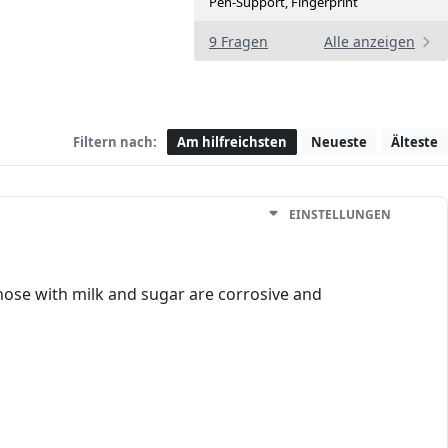
Pen-Support, Fingerprint
9 Fragen
Alle anzeigen
Filtern nach:
Am hilfreichsten
Neueste
Älteste
EINSTELLUNGEN
hose with milk and sugar are corrosive and