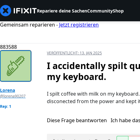
Repariere deine Sachen
Community
Shop
Gemeinsam reparieren -
Jetzt registrieren
883588
VERÖFFENTLICHT:
13. JAN 2025
I accidentally spilt qu
my keyboard.
Lorena
I spilt coffee with milk on my keyboard.
@lorena90207
disconected from the power and kept it
Rep: 1
Diese Frage beantworten
Ich habe da