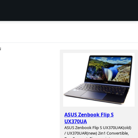
N
ASUS Zenbook Flip S
UX370UA
ASUS Zenbook Flip S UX370UAK(old)
/ UX370UAR(new) 2in1 Convertible,