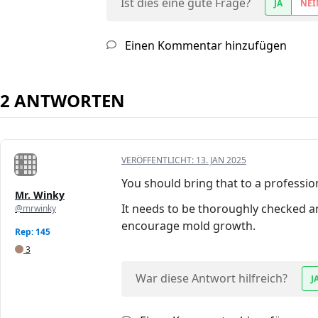
Ist dies eine gute Frage?
JA
NEI
Einen Kommentar hinzufügen
2 ANTWORTEN
VERÖFFENTLICHT:
13. JAN 2025
You should bring that to a professio
Mr. Winky
It needs to be thoroughly checked a
@mrwinky
encourage mold growth.
Rep: 145
3
War diese Antwort hilfreich?
J