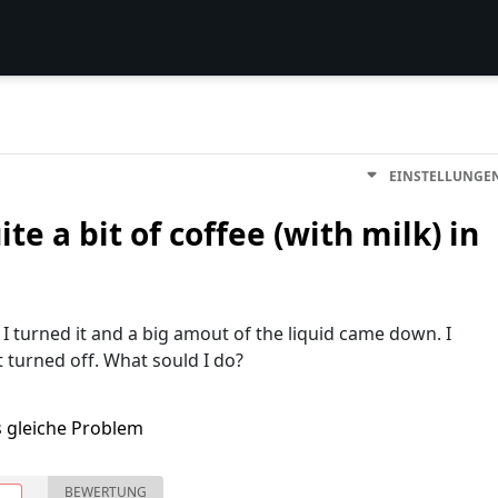
EINSTELLUNGE
ite a bit of coffee (with milk) in
 I turned it and a big amout of the liquid came down. I
 turned off. What sould I do?
s gleiche Problem
BEWERTUNG