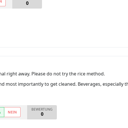
N
0
nal right away. Please do not try the rice method.
nd most importantly to get cleaned. Beverages, especially t
BEWERTUNG
A
NEIN
0