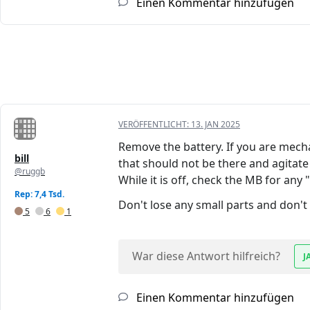
Einen Kommentar hinzufügen
VERÖFFENTLICHT:
13. JAN 2025
Remove the battery. If you are mecha
bill
that should not be there and agitate 
@ruggb
While it is off, check the MB for any
Rep: 7,4 Tsd.
Don't lose any small parts and don't 
5
6
1
War diese Antwort hilfreich?
J
Einen Kommentar hinzufügen