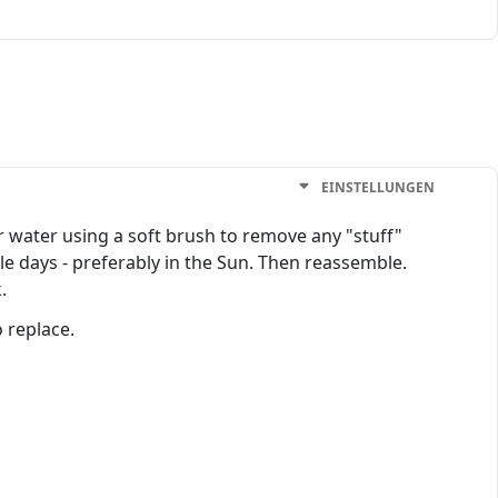
EINSTELLUNGEN
r water using a soft brush to remove any "stuff"
ple days - preferably in the Sun. Then reassemble.
.
 replace.