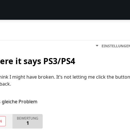
EINSTELLUNGE
ere it says PS3/PS4
hink I might have broken. It’s not letting me click the butto
back.
s gleiche Problem
BEWERTUNG
N
1