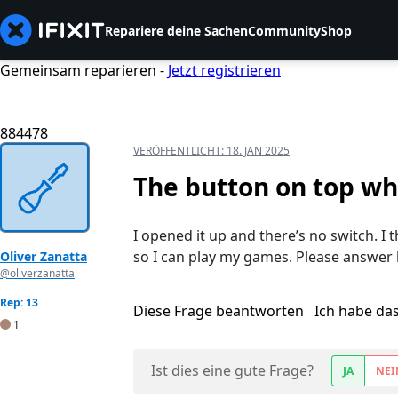
Repariere deine Sachen
Community
Shop
Gemeinsam reparieren -
Jetzt registrieren
884478
VERÖFFENTLICHT:
18. JAN 2025
The button on top wh
I opened it up and there’s no switch. I t
so I can play my games. Please answer 
Oliver Zanatta
@oliverzanatta
Rep: 13
Diese Frage beantworten
Ich habe da
1
Ist dies eine gute Frage?
JA
NEI