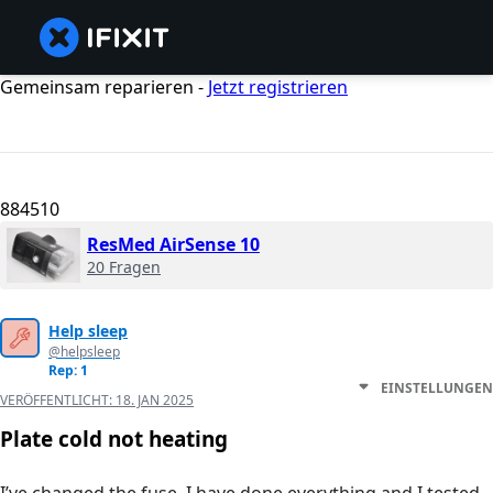
Gemeinsam reparieren -
Jetzt registrieren
884510
ResMed AirSense 10
20 Fragen
Help sleep
@helpsleep
Rep: 1
EINSTELLUNGEN
VERÖFFENTLICHT:
18. JAN 2025
Plate cold not heating