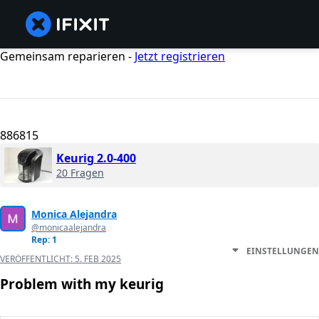
Gemeinsam reparieren -
Jetzt registrieren
886815
Keurig 2.0-400
20 Fragen
Monica Alejandra
@monicaalejandra
Rep: 1
EINSTELLUNGEN
VERÖFFENTLICHT:
5. FEB 2025
Problem with my keurig