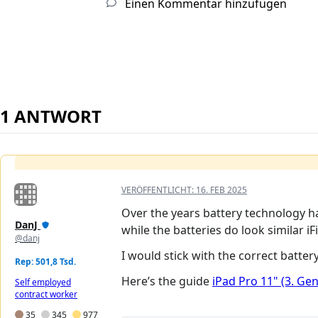
Einen Kommentar hinzufügen
1 ANTWORT
VERÖFFENTLICHT:
16. FEB 2025
Over the years battery technology 
DanJ
while the batteries do look similar iF
@danj
I would stick with the correct battery
Rep: 501,8 Tsd.
Here’s the guide
iPad Pro 11" (3. Ge
Self employed
contract worker
35
345
977