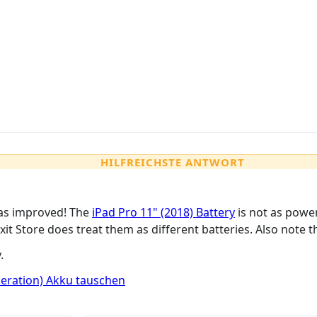
HILFREICHSTE ANTWORT
has improved! The
iPad Pro 11" (2018) Battery
is not as powe
ixit Store does treat them as different batteries. Also note 
.
neration) Akku tauschen