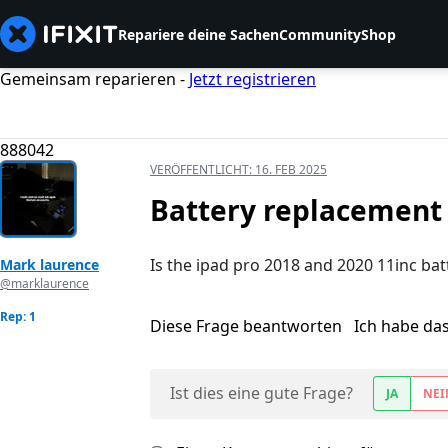
Repariere deine Sachen
Community
Shop
Gemeinsam reparieren -
Jetzt registrieren
888042
VERÖFFENTLICHT:
16. FEB 2025
Battery replacement
Is the ipad pro 2018 and 2020 11inc ba
Mark laurence
@marklaurence
Rep: 1
Diese Frage beantworten
Ich habe da
Ist dies eine gute Frage?
JA
NEI