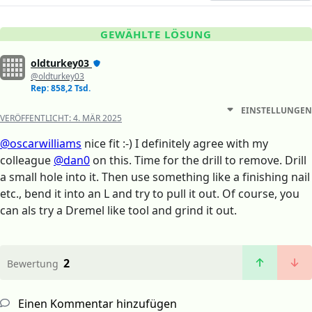
GEWÄHLTE LÖSUNG
oldturkey03
@oldturkey03
Rep: 858,2 Tsd.
EINSTELLUNGEN
VERÖFFENTLICHT:
4. MÄR 2025
@oscarwilliams
nice fit :-) I definitely agree with my
colleague
@dan0
on this. Time for the drill to remove. Drill
a small hole into it. Then use something like a finishing nail
etc., bend it into an L and try to pull it out. Of course, you
can als try a Dremel like tool and grind it out.
2
Bewertung
Einen Kommentar hinzufügen