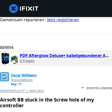
Gemeinsam reparieren -
Jetzt registrieren
889894
PDP Afterglow Deluxe+ kabelgebundener Audio-Controller für Nintendo Switch (Version 1)
6 Fragen
Oscar Williams
@oscarwilliams
Rep: 11
EINSTELLUNGEN
VERÖFFENTLICHT:
3. MÄR 2025
Airsoft BB stuck in the Screw hole of my
controller