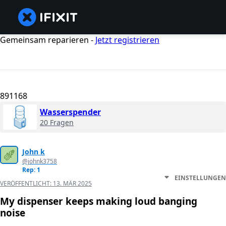
Gemeinsam reparieren -
Jetzt registrieren
891168
Wasserspender
20 Fragen
John k
@johnk3758
Rep: 1
EINSTELLUNGEN
VERÖFFENTLICHT:
13. MÄR 2025
My dispenser keeps making loud banging
noise