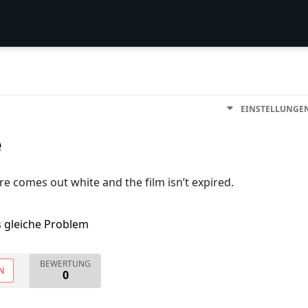
EINSTELLUNGE
e
ure comes out white and the film isn’t expired.
s gleiche Problem
BEWERTUNG
N
0