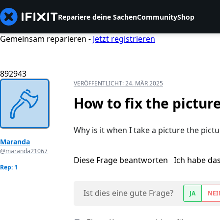
Repariere deine Sachen
Community
Shop
Gemeinsam reparieren -
Jetzt registrieren
892943
VERÖFFENTLICHT:
24. MÄR 2025
How to fix the pictur
Why is it when I take a picture the pict
Maranda
@maranda21067
Diese Frage beantworten
Ich habe da
Rep: 1
Ist dies eine gute Frage?
JA
NEI