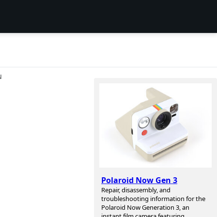
N
Polaroid Now Gen 3
Repair, disassembly, and
troubleshooting information for the
Polaroid Now Generation 3, an
instant film camera featuring