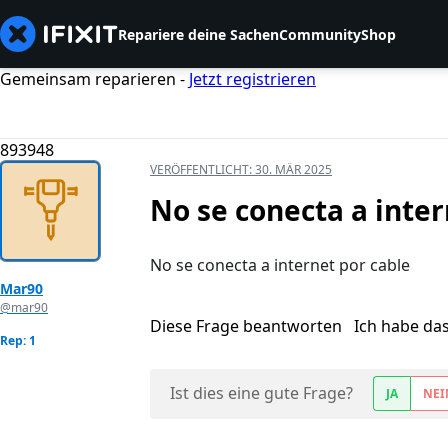
Repariere deine Sachen
Community
Shop
Gemeinsam reparieren -
Jetzt registrieren
893948
VERÖFFENTLICHT:
30. MÄR 2025
No se conecta a inte
No se conecta a internet por cable
Mar90
@mar90
Diese Frage beantworten
Ich habe da
Rep: 1
Ist dies eine gute Frage?
JA
NEI