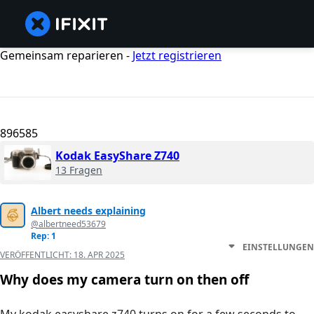
Gemeinsam reparieren -
Jetzt registrieren
896585
Kodak EasyShare Z740
13 Fragen
Albert needs explaining
@albertneed53679
Rep: 1
EINSTELLUNGEN
VERÖFFENTLICHT:
18. APR 2025
Why does my camera turn on then off