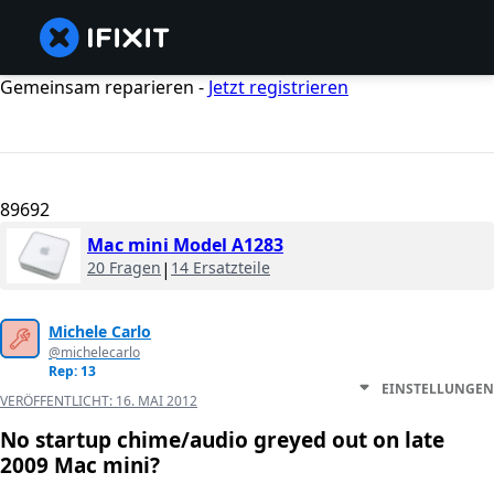
Gemeinsam reparieren -
Jetzt registrieren
89692
Mac mini Model A1283
20 Fragen
|
14 Ersatzteile
Michele Carlo
@michelecarlo
Rep: 13
EINSTELLUNGEN
VERÖFFENTLICHT:
16. MAI 2012
No startup chime/audio greyed out on late
2009 Mac mini?